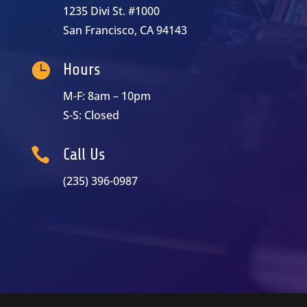
1235 Divi St. #1000
San Francisco, CA 94143

Hours
M-F: 8am – 10pm
S-S: Closed

Call Us
(235) 396-0987