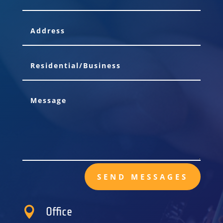
SEND MESSAGES

Office